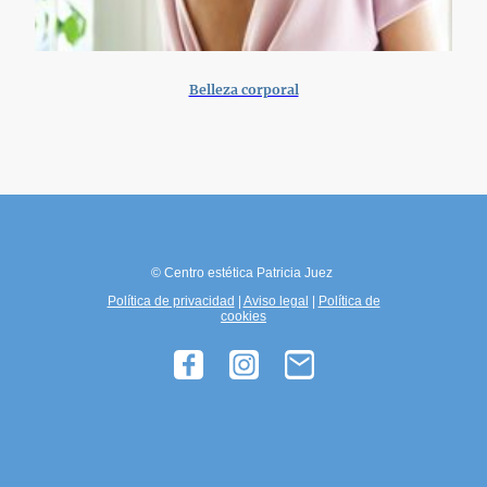
Belleza corporal
© Centro estética Patricia Juez
Política de privacidad
|
Aviso legal
|
Política de
cookies